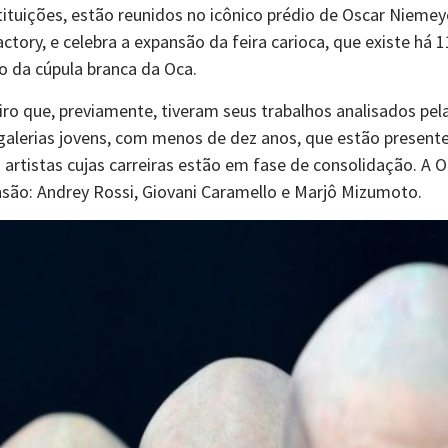
nstituições, estão reunidos no icônico prédio de Oscar Niem
actory, e celebra a expansão da feira carioca, que existe há
po da cúpula branca da Oca.
nteiro que, previamente, tiveram seus trabalhos analisados p
 galerias jovens, com menos de dez anos, que estão present
artistas cujas carreiras estão em fase de consolidação. A 
ensão: Andrey Rossi, Giovani Caramello e Marjô Mizumoto.