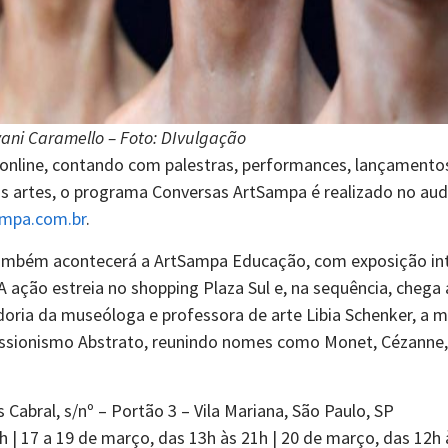
vani Caramello – Foto: DIvulgação
nline, contando com palestras, performances, lançamentos d
artes, o programa Conversas ArtSampa é realizado no audi
ampa.com.br
.
a, também acontecerá a ArtSampa Educação, com exposição in
A ação estreia no shopping Plaza Sul e, na sequência, che
ria da museóloga e professora de arte Libia Schenker, a mo
essionismo Abstrato, reunindo nomes como Monet, Cézanne, 
 Cabral, s/nº – Portão 3 – Vila Mariana, São Paulo, SP
 | 17 a 19 de março, das 13h às 21h | 20 de março, das 12h 