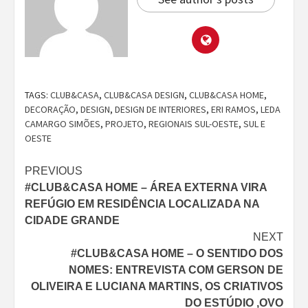
TAGS:
CLUB&CASA
,
CLUB&CASA DESIGN
,
CLUB&CASA HOME
,
DECORAÇÃO
,
DESIGN
,
DESIGN DE INTERIORES
,
ERI RAMOS
,
LEDA
CAMARGO SIMÕES
,
PROJETO
,
REGIONAIS SUL-OESTE
,
SUL E
OESTE
Continue
PREVIOUS
#CLUB&CASA HOME – ÁREA EXTERNA VIRA
Reading
REFÚGIO EM RESIDÊNCIA LOCALIZADA NA
CIDADE GRANDE
NEXT
#CLUB&CASA HOME – O SENTIDO DOS
NOMES: ENTREVISTA COM GERSON DE
OLIVEIRA E LUCIANA MARTINS, OS CRIATIVOS
DO ESTÚDIO ,OVO