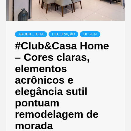
ARQUITETURA
DECORAÇÃO
DESIGN
#Club&Casa Home
– Cores claras,
elementos
acrônicos e
elegância sutil
pontuam
remodelagem de
morada