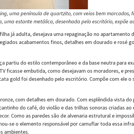
ving, uma península de quartzito, com veios bem marcados, f
la, uma estante metálica, desenhada pelo escritório, expõe a
ilha já adulta, desejava uma repaginação no apartamento de
egiados acabamentos finos, detalhes em dourado e rosé gold
ça partiu do estilo contemporâneo e da base neutra para ex
 TV ficasse embutida, como desejavam os moradores, e pre
acata gold foi desenhado pelo escritório. Compõe com ele o
bronze, com detalhes em dourado. Com esplêndida vista do 
antinho do café, do violão e das trilhas sonoras criadas ao
Decor. Como as paredes são de alvenaria estrutural e imposs
rnou-se o elemento responsável por camuflar toda essa infr
 os ambientes.