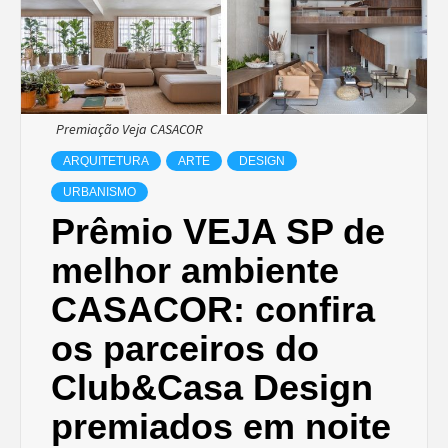
Premiação Veja CASACOR
ARQUITETURA
ARTE
DESIGN
URBANISMO
Prêmio VEJA SP de
melhor ambiente
CASACOR: confira
os parceiros do
Club&Casa Design
premiados em noite