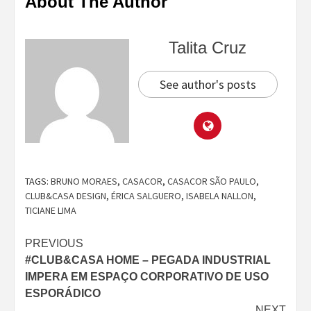
About The Author
Talita Cruz
See author's posts
TAGS:
BRUNO MORAES
,
CASACOR
,
CASACOR SÃO PAULO
,
CLUB&CASA DESIGN
,
ÉRICA SALGUERO
,
ISABELA NALLON
,
TICIANE LIMA
Continue
PREVIOUS
#CLUB&CASA HOME – PEGADA INDUSTRIAL
Reading
IMPERA EM ESPAÇO CORPORATIVO DE USO
ESPORÁDICO
NEXT