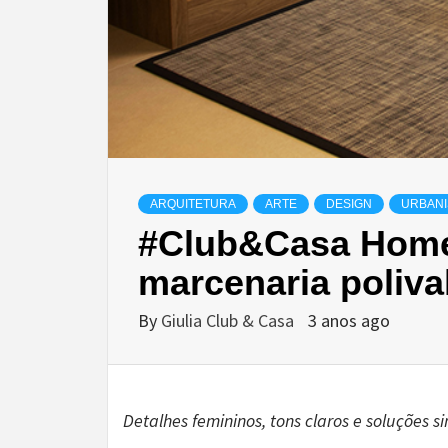
ARQUITETURA
ARTE
DESIGN
URBAN
#Club&Casa Home 
marcenaria poliva
By
Giulia Club & Casa
3 anos ago
Detalhes femininos, tons claros e soluções 