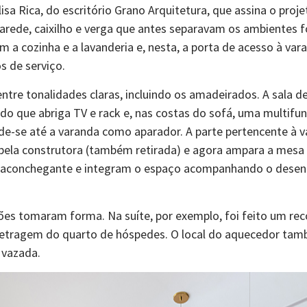
isa Rica, do escritório Grano Arquitetura, que assina o pr
 Parede, caixilho e verga que antes separavam os ambientes
m a cozinha e a lavanderia e, nesta, a porta de acesso à va
s de serviço.
tre tonalidades claras, incluindo os amadeirados. A sala d
o que abriga TV e rack e, nas costas do sofá, uma multifu
e-se até a varanda como aparador. A parte pertencente à va
pela construtora (também retirada) e agora ampara a mesa 
s aconchegante e integram o espaço acompanhando o desenh
ões tomaram forma. Na suíte, por exemplo, foi feito um rec
metragem do quarto de hóspedes. O local do aquecedor també
 vazada.