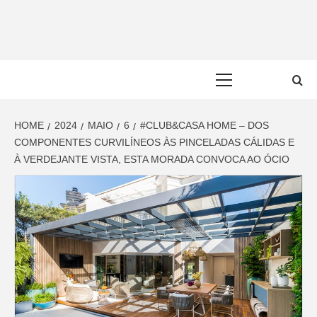
Skip
to
content
Primary
Menu
HOME
2024
MAIO
6
#CLUB&CASA HOME – DOS
COMPONENTES CURVILÍNEOS ÀS PINCELADAS CÁLIDAS E
À VERDEJANTE VISTA, ESTA MORADA CONVOCA AO ÓCIO