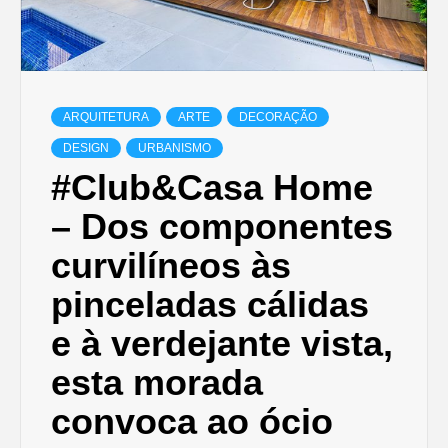
ARQUITETURA
ARTE
DECORAÇÃO
DESIGN
URBANISMO
#Club&Casa Home
– Dos componentes
curvilíneos às
pinceladas cálidas
e à verdejante vista,
esta morada
convoca ao ócio