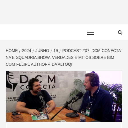
Skip
to
content
Primary
Menu
HOME
2024
JUNHO
19
PODCAST #07 ‘DCM CONECTA’
NA E-SQUADRIA SHOW: VERDADES E MITOS SOBRE BIM
COM FELIPE AUTHOFF, DA ALTOQI