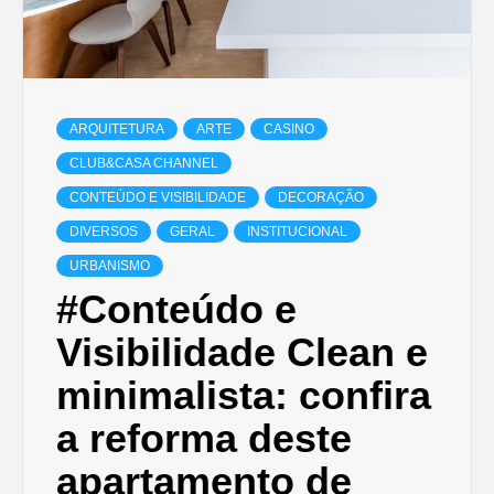
ARQUITETURA
ARTE
CASINO
CLUB&CASA CHANNEL
CONTEÚDO E VISIBILIDADE
DECORAÇÃO
DIVERSOS
GERAL
INSTITUCIONAL
URBANISMO
#Conteúdo e
Visibilidade Clean e
minimalista: confira
a reforma deste
apartamento de