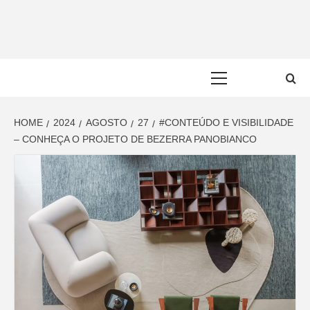
Skip
to
content
Primary
Menu
HOME
2024
AGOSTO
27
#CONTEÚDO E VISIBILIDADE
– CONHEÇA O PROJETO DE BEZERRA PANOBIANCO