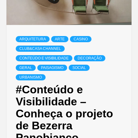
ARQUITETURA
ARTE
CASINO
CLUB&CASA CHANNEL
CONTEÚDO E VISIBILIDADE
DECORAÇÃO
GERAL
PAISAGISMO
SOCIAL
URBANISMO
#Conteúdo e
Visibilidade –
Conheça o projeto
de Bezerra
Panobianco