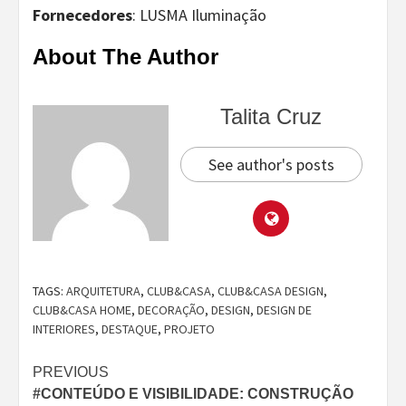
Fornecedores
: LUSMA Iluminação
About The Author
Talita Cruz
See author's posts
TAGS:
ARQUITETURA
,
CLUB&CASA
,
CLUB&CASA DESIGN
,
CLUB&CASA HOME
,
DECORAÇÃO
,
DESIGN
,
DESIGN DE
INTERIORES
,
DESTAQUE
,
PROJETO
Continue
PREVIOUS
#CONTEÚDO E VISIBILIDADE: CONSTRUÇÃO
Reading