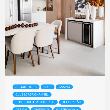
ARQUITETURA
ARTE
CASINO
CLUB&CASA CHANNEL
CONTEÚDO E VISIBILIDADE
DECORAÇÃO
DESIGN
DIVERSOS
GASTRONOMIA