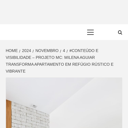
Skip
to
content
Primary
Menu
HOME
2024
NOVEMBRO
4
#CONTEÚDO E
VISIBILIDADE – PROJETO MC: MILENA AGUIAR
TRANSFORMA APARTAMENTO EM REFÚGIO RÚSTICO E
VIBRANTE