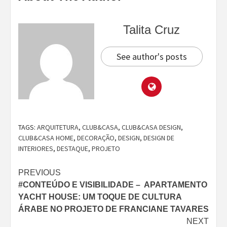
Talita Cruz
See author's posts
TAGS:
ARQUITETURA
,
CLUB&CASA
,
CLUB&CASA DESIGN
,
CLUB&CASA HOME
,
DECORAÇÃO
,
DESIGN
,
DESIGN DE
INTERIORES
,
DESTAQUE
,
PROJETO
Continue
PREVIOUS
#CONTEÚDO E VISIBILIDADE – APARTAMENTO
Reading
YACHT HOUSE: UM TOQUE DE CULTURA
ÁRABE NO PROJETO DE FRANCIANE TAVARES
NEXT