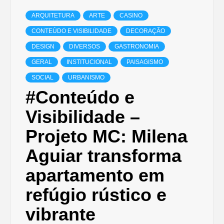
ARQUITETURA
ARTE
CASINO
CONTEÚDO E VISIBILIDADE
DECORAÇÃO
DESIGN
DIVERSOS
GASTRONOMIA
GERAL
INSTITUCIONAL
PAISAGISMO
SOCIAL
URBANISMO
#Conteúdo e
Visibilidade –
Projeto MC: Milena
Aguiar transforma
apartamento em
refúgio rústico e
vibrante