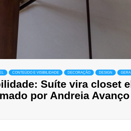
EL
CONTEÚDO E VISIBILIDADE
DECORAÇÃO
DESIGN
GERA
lidade: Suíte vira closet e
rmado por Andreia Avanço