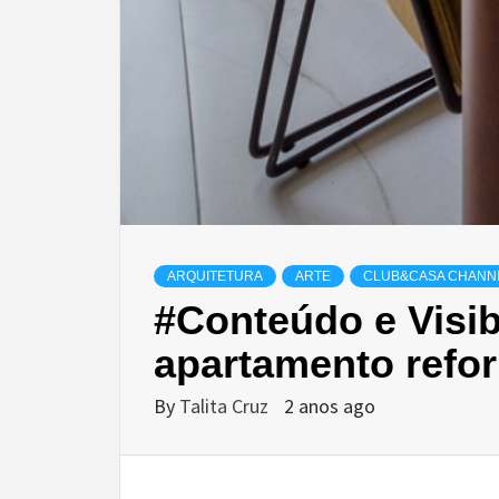
ARQUITETURA
ARTE
CLUB&CASA CHANN
#Conteúdo e Visibi
apartamento refo
By
Talita Cruz
2 anos ago