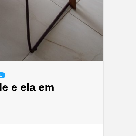
L
le e ela em