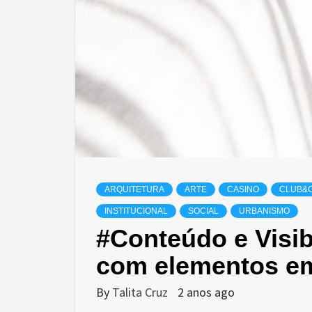
ARQUITETURA
ARTE
CASINO
CLUB&
INSTITUCIONAL
SOCIAL
URBANISMO
#Conteúdo e Visib
com elementos em
By
Talita Cruz
2 anos ago