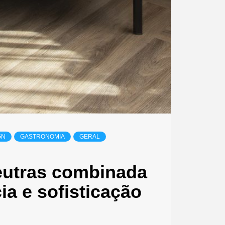
GN
GASTRONOMIA
GERAL
neutras combinada
a e sofisticação