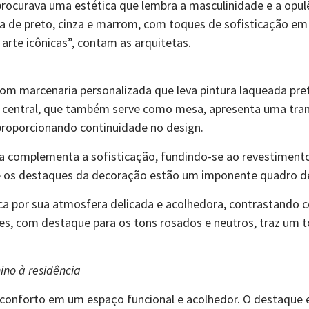
procurava uma estética que lembra a masculinidade e a opul
ia de preto, cinza e marrom, com toques de sofisticação e
arte icônicas”, contam as arquitetas.
com marcenaria personalizada que leva pintura laqueada pr
 central, que também serve como mesa, apresenta uma tran
 proporcionando continuidade no design.
ta complementa a sofisticação, fundindo-se ao revestimen
tre os destaques da decoração estão um imponente quadro d
aca por sua atmosfera delicada e acolhedora, contrastando 
ves, com destaque para os tons rosados e neutros, traz um 
ino à residência
 e conforto em um espaço funcional e acolhedor. O destaque e