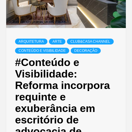
ARQUITETURA
ARTE
CLUB&CASA CHANNEL
CONTEÚDO E VISIBILIDADE
DECORAÇÃO
#Conteúdo e
Visibilidade:
Reforma incorpora
requinte e
exuberância em
escritório de
advocacia de