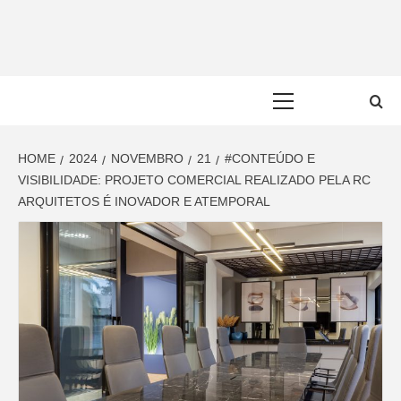
Skip
to
content
Primary
Menu
HOME
2024
NOVEMBRO
21
#CONTEÚDO E
VISIBILIDADE: PROJETO COMERCIAL REALIZADO PELA RC
ARQUITETOS É INOVADOR E ATEMPORAL