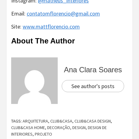
Instagram:
@matheus_interiores
Email:
contatomflorencio@gmail.com
Site:
www.mattflorencio.com
About The Author
Ana Clara Soares
See author's posts
TAGS:
ARQUITETURA
,
CLUB&CASA
,
CLUB&CASA DESIGN
,
CLUB&CASA HOME
,
DECORAÇÃO
,
DESIGN
,
DESIGN DE
INTERIORES
,
PROJETO