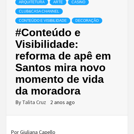
ARQUITETURA
ARTE
CASINO
CLUB&CASA CHANNEL
CONTEÚDO E VISIBILIDADE
DECORAÇÃO
#Conteúdo e
Visibilidade:
reforma de apê em
Santos mira novo
momento de vida
da moradora
By
Talita Cruz
2 anos ago
Por Giuliana Capello