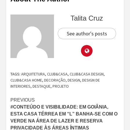
Talita Cruz
See author's posts
TAGS:
ARQUITETURA
,
CLUB&CASA
,
CLUB&CASA DESIGN
,
CLUB&CASA HOME
,
DECORAÇÃO
,
DESIGN
,
DESIGN DE
INTERIORES
,
DESTAQUE
,
PROJETO
Continue
PREVIOUS
#CONTEÚDO E VISIBILIDADE: EM GOIÂNIA,
Reading
ESTA CASA TÉRREA EM “L” BANHA-SE COM O
VERDE NA ÁREA DE LAZER E RESERVA
PRIVACIDADE ÀS ÁREAS ÍNTIMAS