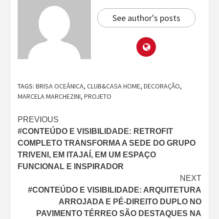
See author's posts
TAGS:
BRISA OCEÂNICA
,
CLUB&CASA HOME
,
DECORAÇÃO
,
MARCELA MARCHEZINI
,
PROJETO
Continue
PREVIOUS
#CONTEÚDO E VISIBILIDADE: RETROFIT
Reading
COMPLETO TRANSFORMA A SEDE DO GRUPO
TRIVENI, EM ITAJAÍ, EM UM ESPAÇO
FUNCIONAL E INSPIRADOR
NEXT
#CONTEÚDO E VISIBILIDADE: ARQUITETURA
ARROJADA E PÉ-DIREITO DUPLO NO
PAVIMENTO TÉRREO SÃO DESTAQUES NA