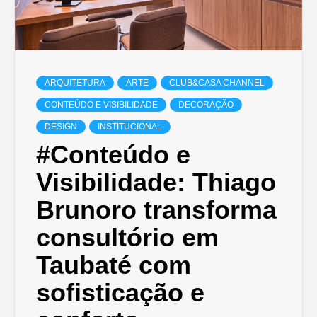
ARQUITETURA
ARTE
CLUB&CASA CHANNEL
CONTEÚDO E VISIBILIDADE
DECORAÇÃO
DESIGN
INSTITUCIONAL
#Conteúdo e
Visibilidade: Thiago
Brunoro transforma
consultório em
Taubaté com
sofisticação e