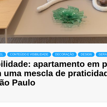
EL
CONTEÚDO E VISIBILIDADE
DECORAÇÃO
DESIGN
GERA
ilidade: apartamento em pr
 uma mescla de praticidad
São Paulo