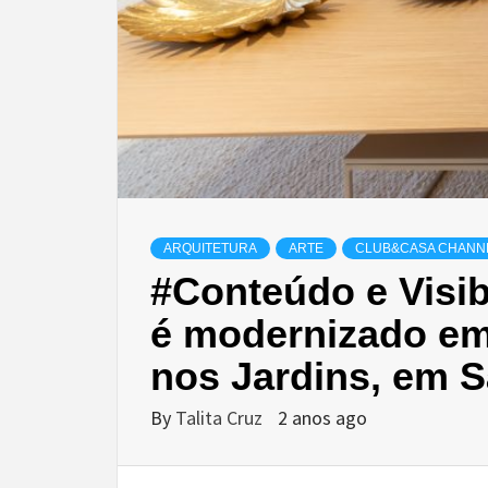
ARQUITETURA
ARTE
CLUB&CASA CHANN
#Conteúdo e Visib
é modernizado em
nos Jardins, em 
By
Talita Cruz
2 anos ago