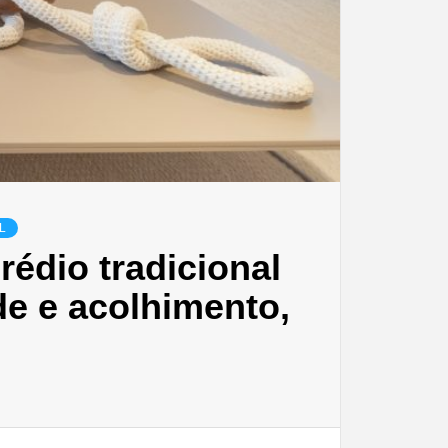
L
édio tradicional
e e acolhimento,