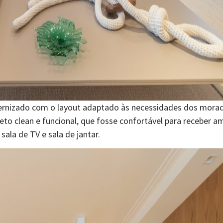
rnizado com o layout adaptado às necessidades dos mora
eto clean e funcional, que fosse confortável para receber a
sala de TV e sala de jantar.