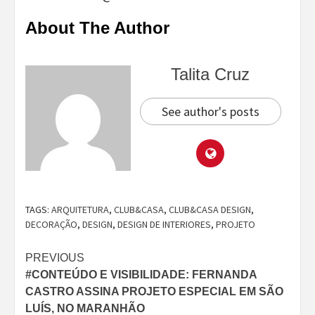
About The Author
Talita Cruz
See author's posts
TAGS:
ARQUITETURA
,
CLUB&CASA
,
CLUB&CASA DESIGN
,
DECORAÇÃO
,
DESIGN
,
DESIGN DE INTERIORES
,
PROJETO
Continue
PREVIOUS
#CONTEÚDO E VISIBILIDADE: FERNANDA
Reading
CASTRO ASSINA PROJETO ESPECIAL EM SÃO
LUÍS, NO MARANHÃO