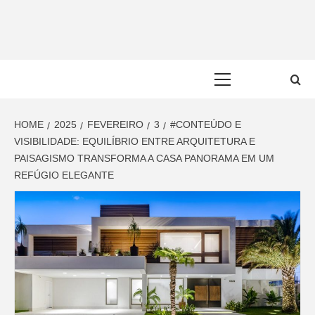
Skip
to
content
Primary
Menu
HOME
2025
FEVEREIRO
3
#CONTEÚDO E
VISIBILIDADE: EQUILÍBRIO ENTRE ARQUITETURA E
PAISAGISMO TRANSFORMA A CASA PANORAMA EM UM
REFÚGIO ELEGANTE