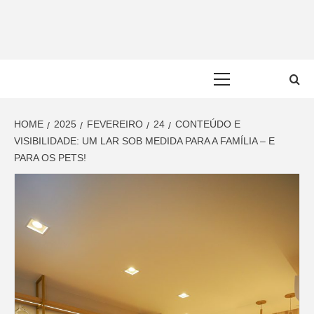
Skip
to
content
Primary
Menu
HOME
2025
FEVEREIRO
24
CONTEÚDO E
VISIBILIDADE: UM LAR SOB MEDIDA PARA A FAMÍLIA – E
PARA OS PETS!