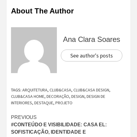
About The Author
Ana Clara Soares
See author's posts
TAGS:
ARQUITETURA
,
CLUB&CASA
,
CLUB&CASA DESIGN
,
CLUB&CASA HOME
,
DECORAÇÃO
,
DESIGN
,
DESIGN DE
INTERIORES
,
DESTAQUE
,
PROJETO
Continue
PREVIOUS
#CONTEÚDO E VISIBILIDADE: CASA EL:
Reading
SOFISTICAÇÃO, IDENTIDADE E