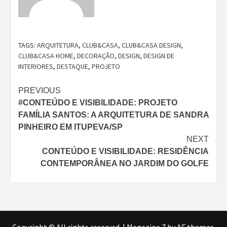
TAGS:
ARQUITETURA
,
CLUB&CASA
,
CLUB&CASA DESIGN
,
CLUB&CASA HOME
,
DECORAÇÃO
,
DESIGN
,
DESIGN DE
INTERIORES
,
DESTAQUE
,
PROJETO
Continue
PREVIOUS
#CONTEÚDO E VISIBILIDADE: PROJETO
Reading
FAMÍLIA SANTOS: A ARQUITETURA DE SANDRA
PINHEIRO EM ITUPEVA/SP
NEXT
CONTEÚDO E VISIBILIDADE: RESIDÊNCIA
CONTEMPORÂNEA NO JARDIM DO GOLFE
Copyright © All rights reserved.
|
Magazine 7
by AF themes.