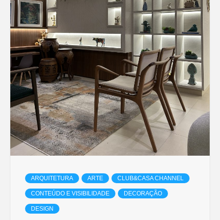
ARQUITETURA
ARTE
CLUB&CASA CHANNEL
CONTEÚDO E VISIBILIDADE
DECORAÇÃO
DESIGN