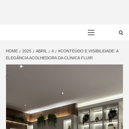
Skip
to
content
Primary
Menu
HOME
2025
ABRIL
4
#CONTEÚDO E VISIBILIDADE: A
ELEGÂNCIA ACOLHEDORA DA CLÍNICA FLUIR