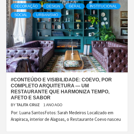
DECORAÇÃO
DESIGN
GERAL
INSTITUCIONAL
SOCIAL
URBANISMO
#CONTEÚDO E VISIBILIDADE: COEVO, POR
COMPLETO ARQUITETURA — UM
RESTAURANTE QUE HARMONIZA TEMPO,
AFETO E SABOR
BY
TALITA CRUZ
1 ANO AGO
Por: Luana SantosFotos: Sarah Medeiros Localizado em
Arapiraca, interior de Alagoas, o Restaurante Coevo nasceu