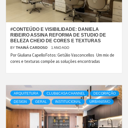
#CONTEÚDO E VISIBILIDADE: DANIELA
RIBEIRO ASSINA REFORMA DE STUDIO DE
BELEZA CHEIO DE CORES E TEXTURAS
BY
THAINÁ CARDOSO
1 ANO AGO
Por Giuliana CapelloFotos: Getúlio Vasconcellos Um mix de
cores e texturas compõe as soluções encontradas
ARQUITETURA
CLUB&CASA CHANNEL
DECORAÇÃO
DESIGN
GERAL
INSTITUCIONAL
URBANISMO