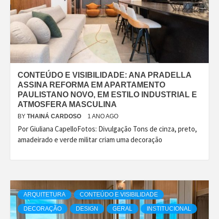
CONTEÚDO E VISIBILIDADE: ANA PRADELLA
ASSINA REFORMA EM APARTAMENTO
PAULISTANO NOVO, EM ESTILO INDUSTRIAL E
ATMOSFERA MASCULINA
BY
THAINÁ CARDOSO
1 ANO AGO
Por Giuliana CapelloFotos: Divulgação Tons de cinza, preto,
amadeirado e verde militar criam uma decoração
ARQUITETURA
CONTEÚDO E VISIBILIDADE
DECORAÇÃO
DESIGN
GERAL
INSTITUCIONAL