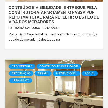
CONTEÚDO E VISIBILIDADE: ENTREGUE PELA
CONSTRUTORA, APARTAMENTO PASSA POR
REFORMA TOTAL PARA REFLETIR O ESTILO DE
VIDA DOS MORADORES
BY
THAINÁ CARDOSO
1 ANO AGO
Por Giuliana CapelloFotos: Lari Cohen Madeira louro freijó, a
pedido do morador, é destaque na
ARQUITETURA
CONTEÚDO E VISIBILIDADE
DECORAÇÃO
DESIGN
INSTITUCIONAL
SOCIAL
URBANISMO