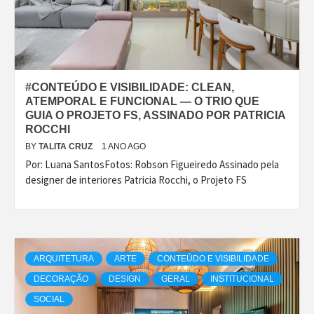
#CONTEÚDO E VISIBILIDADE: CLEAN,
ATEMPORAL E FUNCIONAL — O TRIO QUE
GUIA O PROJETO FS, ASSINADO POR PATRICIA
ROCCHI
BY
TALITA CRUZ
1 ANO AGO
Por: Luana SantosFotos: Robson Figueiredo Assinado pela
designer de interiores Patricia Rocchi, o Projeto FS
ARQUITETURA
ARTE
CONTEÚDO E VISIBILIDADE
DECORAÇÃO
DESIGN
GERAL
INSTITUCIONAL
SOCIAL