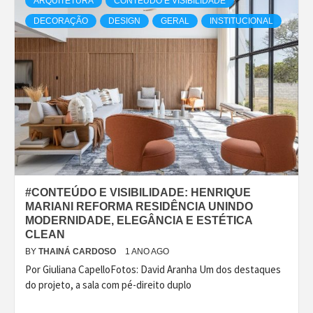
ARQUITETURA
CONTEÚDO E VISIBILIDADE
DECORAÇÃO
DESIGN
GERAL
INSTITUCIONAL
#CONTEÚDO E VISIBILIDADE: HENRIQUE
MARIANI REFORMA RESIDÊNCIA UNINDO
MODERNIDADE, ELEGÂNCIA E ESTÉTICA
CLEAN
BY
THAINÁ CARDOSO
1 ANO AGO
Por Giuliana CapelloFotos: David Aranha Um dos destaques
do projeto, a sala com pé-direito duplo