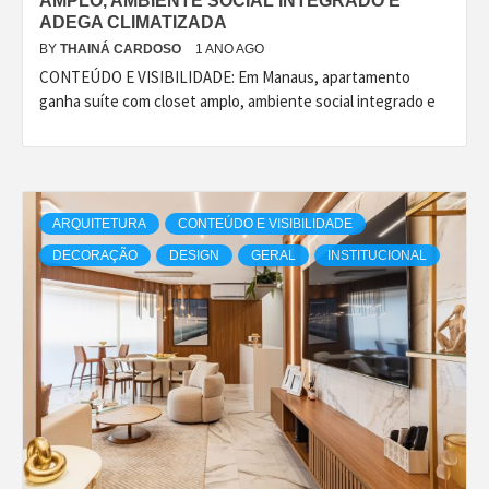
AMPLO, AMBIENTE SOCIAL INTEGRADO E
ADEGA CLIMATIZADA
BY
THAINÁ CARDOSO
1 ANO AGO
CONTEÚDO E VISIBILIDADE: Em Manaus, apartamento
ganha suíte com closet amplo, ambiente social integrado e
ARQUITETURA
CONTEÚDO E VISIBILIDADE
DECORAÇÃO
DESIGN
GERAL
INSTITUCIONAL