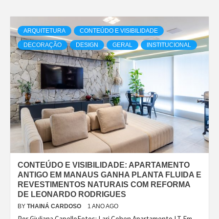
ARQUITETURA
CONTEÚDO E VISIBILIDADE
DECORAÇÃO
DESIGN
GERAL
INSTITUCIONAL
CONTEÚDO E VISIBILIDADE: APARTAMENTO
ANTIGO EM MANAUS GANHA PLANTA FLUIDA E
REVESTIMENTOS NATURAIS COM REFORMA
DE LEONARDO RODRIGUES
BY
THAINÁ CARDOSO
1 ANO AGO
Por Giuliana CapelloFotos: Lari Cohen Apartamento LT Em