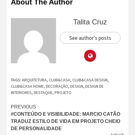
About The Author
Talita Cruz
See author's posts
TAGS:
ARQUITETURA
,
CLUB&CASA
,
CLUB&CASA DESIGN
,
CLUB&CASA HOME
,
DECORAÇÃO
,
DESIGN
,
DESIGN DE
INTERIORES
,
DESTAQUE
,
PROJETO
Continue
PREVIOUS
#CONTEÚDO E VISIBILIDADE: MARCIO CATÃO
Reading
TRADUZ ESTILO DE VIDA EM PROJETO CHEIO
DE PERSONALIDADE