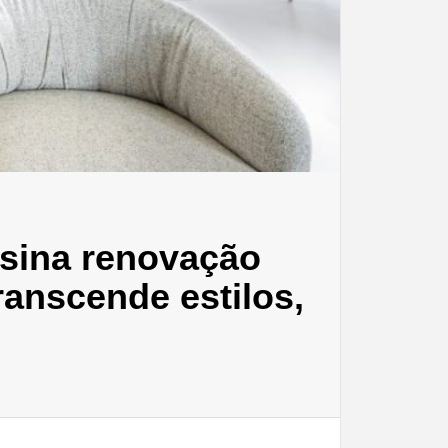
ssina renovação
ranscende estilos,