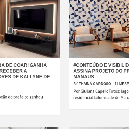
RA DE COARI GANHA
#CONTEÚDO E VISIBIL
 RECEBER A
ASSINA PROJETO DO PR
ORES DE KALLYNE DE
MANAUS
BY
THAINÁ CARDOSO
11 MES
Por Giuliana CapelloFotos: Iag
pção do prefeito ganhou
residencial tailor-made de Ma