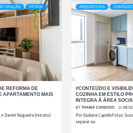
ECORAÇÃO
DESIGN
ARQUITETURA
CONTEÚDO 
 DE REFORMA DE
#CONTEÚDO E VISIBILI
DE APARTAMENTO MAIS
COZINHA EM ESTILO P
INTEGRA À ÁREA SOCI
BY
THAINÁ CARDOSO
11 MES
 e Daniel Nogueira (retrato)
Por Giuliana CapelloFotos: Susa
separar ou