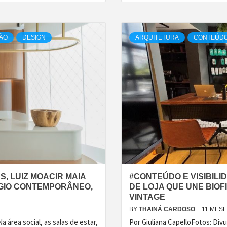
ÃO
DESIGN
ARQUITETURA
CONTEÚDO 
S, LUIZ MOACIR MAIA
#CONTEÚDO E VISIBILI
GIO CONTEMPORÂNEO,
DE LOJA QUE UNE BIOFI
VINTAGE
BY
THAINÁ CARDOSO
11 MES
 área social, as salas de estar,
Por Giuliana CapelloFotos: Divu