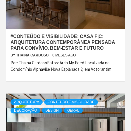
#CONTEÚDO E VISIBILIDADE: CASA F|C:
ARQUITETURA CONTEMPORÂNEA PENSADA
PARA CONVÍVIO, BEM-ESTAR E FUTURO
BY
THAINÁ CARDOSO
8 MESES AGO
Por: Thainá CardosoFotos: Arch My Feed Localizada no
Condomínio Alphaville Nova Esplanada 2, em Votorantim
ARQUITETURA
CONTEÚDO E VISIBILIDADE
DECORAÇÃO
DESIGN
GERAL