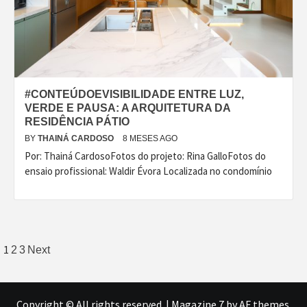
#CONTEÚDOEVISIBILIDADE ENTRE LUZ,
VERDE E PAUSA: A ARQUITETURA DA
RESIDÊNCIA PÁTIO
BY
THAINÁ CARDOSO
8 MESES AGO
Por: Thainá CardosoFotos do projeto: Rina GalloFotos do
ensaio profissional: Waldir Évora Localizada no condomínio
Paginação
1
2
3
Next
de
posts
Copyright © All rights reserved.
|
Magazine 7
by AF themes.