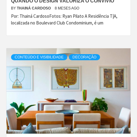
QUANDO O DESIGN VALORIZA O CONVÍVIO
BY
THAINÁ CARDOSO
8 MESES AGO
Por: Thainá CardosoFotos: Ryan Pilato A Residência T|A,
localizada no Boulevard Club Condominium, é um
CONTEÚDO E VISIBILIDADE
DECORAÇÃO