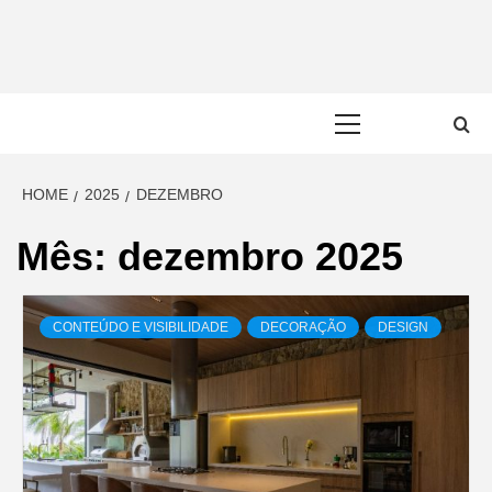
Skip
to
content
Primary
Menu
HOME
2025
DEZEMBRO
Mês:
dezembro 2025
CONTEÚDO E VISIBILIDADE
DECORAÇÃO
DESIGN