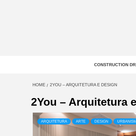
Skip
to
content
CONSTRUCTION DR
HOME
2YOU – ARQUITETURA E DESIGN
2You – Arquitetura 
ARQUITETURA
ARTE
DESIGN
URBANIS