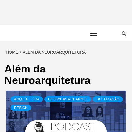
Skip
to
content
Primary
Menu
HOME
ALÉM DA NEUROARQUITETURA
Além da
Neuroarquitetura
ARQUITETURA
CLUB&CASA CHANNEL
DECORAÇÃO
DESIGN