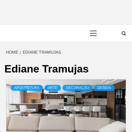
Skip
to
content
Primary
Menu
HOME
EDIANE TRAMUJAS
Ediane Tramujas
ARQUITETURA
ARTE
DECORAÇÃO
DESIGN