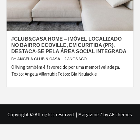
#CLUB&CASA HOME – IMÓVEL LOCALIZADO
NO BAIRRO ECOVILLE, EM CURITIBA (PR),
DESTACA-SE PELA ÁREA SOCIAL INTEGRADA
BY
ANGELA CLUB & CASA
2 ANOS AGO
O living também é favorecido por uma memorável adega.
Texto: Angela VillarrubiaFotos: Bia Nauiack e
Copyright © All rights reserved.
|
Magazine 7
by AF themes.