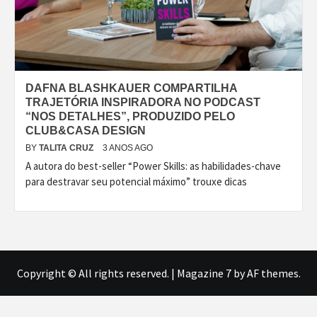
DAFNA BLASHKAUER COMPARTILHA
TRAJETÓRIA INSPIRADORA NO PODCAST
“NOS DETALHES”, PRODUZIDO PELO
CLUB&CASA DESIGN
BY
TALITA CRUZ
3 ANOS AGO
A autora do best-seller “Power Skills: as habilidades-chave
para destravar seu potencial máximo” trouxe dicas
Copyright © All rights reserved.
|
Magazine 7
by AF themes.