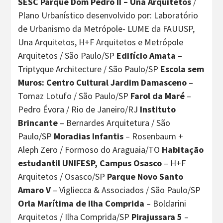
SESC Parque Dom Pedro II – Una Arquitetos
/
Plano Urbanístico desenvolvido por: Laboratório
de Urbanismo da Metrópole- LUME da FAUUSP,
Una Arquitetos, H+F Arquitetos e Metrópole
Arquitetos / São Paulo/SP
Edifício Amata
–
Triptyque Architecture / São Paulo/SP
Escola sem
Muros: Centro Cultural Jardim Damasceno
–
Tomaz Lotufo / São Paulo/SP
Farol da Maré
–
Pedro Évora / Rio de Janeiro/RJ
Instituto
Brincante
– Bernardes Arquitetura / São
Paulo/SP
Moradias Infantis
– Rosenbaum +
Aleph Zero / Formoso do Araguaia/TO
Habitação
estudantil UNIFESP, Campus Osasco
– H+F
Arquitetos / Osasco/SP
Parque Novo Santo
Amaro V
– Vigliecca & Associados / São Paulo/SP
Orla Marítima de Ilha Comprida
– Boldarini
Arquitetos / Ilha Comprida/SP
Pirajussara 5
–