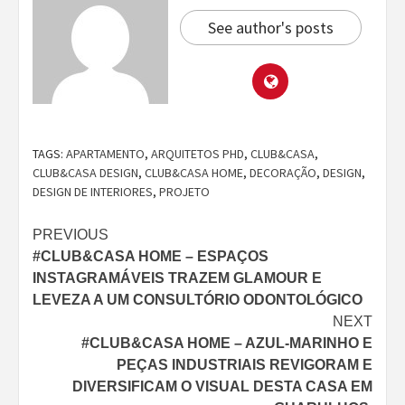
See author's posts
TAGS:
APARTAMENTO
,
ARQUITETOS PHD
,
CLUB&CASA
,
CLUB&CASA DESIGN
,
CLUB&CASA HOME
,
DECORAÇÃO
,
DESIGN
,
DESIGN DE INTERIORES
,
PROJETO
Continue
PREVIOUS
#CLUB&CASA HOME – ESPAÇOS
Reading
INSTAGRAMÁVEIS TRAZEM GLAMOUR E
LEVEZA A UM CONSULTÓRIO ODONTOLÓGICO
NEXT
#CLUB&CASA HOME – AZUL-MARINHO E
PEÇAS INDUSTRIAIS REVIGORAM E
DIVERSIFICAM O VISUAL DESTA CASA EM