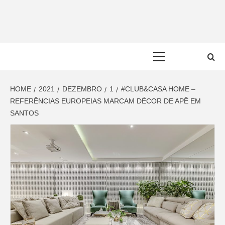
Skip
to
content
Primary
Menu
HOME
2021
DEZEMBRO
1
#CLUB&CASA HOME –
REFERÊNCIAS EUROPEIAS MARCAM DÉCOR DE APÊ EM
SANTOS