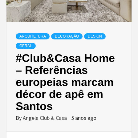
ARQUITETURA
DECORAÇÃO
DESIGN
GERAL
#Club&Casa Home
– Referências
europeias marcam
décor de apê em
Santos
By
Angela Club & Casa
5 anos ago