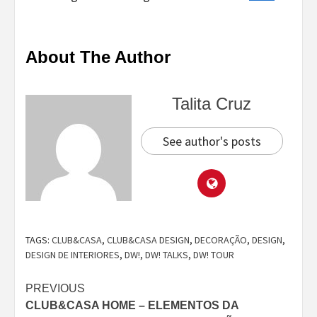
About The Author
Talita Cruz
See author's posts
TAGS:
CLUB&CASA
,
CLUB&CASA DESIGN
,
DECORAÇÃO
,
DESIGN
,
DESIGN DE INTERIORES
,
DW!
,
DW! TALKS
,
DW! TOUR
Continue
PREVIOUS
CLUB&CASA HOME – ELEMENTOS DA
Reading