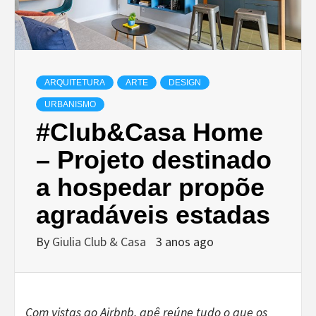
ARQUITETURA
ARTE
DESIGN
URBANISMO
#Club&Casa Home
– Projeto destinado
a hospedar propõe
agradáveis estadas
By
Giulia Club & Casa
3 anos ago
Com vistas ao Airbnb, apê reúne tudo o que os