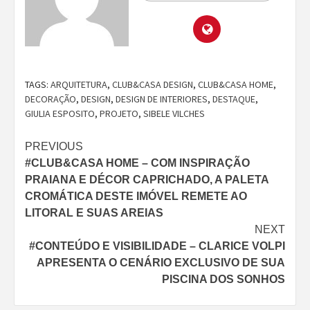
TAGS:
ARQUITETURA
,
CLUB&CASA DESIGN
,
CLUB&CASA HOME
,
DECORAÇÃO
,
DESIGN
,
DESIGN DE INTERIORES
,
DESTAQUE
,
GIULIA ESPOSITO
,
PROJETO
,
SIBELE VILCHES
Continue
PREVIOUS
#CLUB&CASA HOME – COM INSPIRAÇÃO
Reading
PRAIANA E DÉCOR CAPRICHADO, A PALETA
CROMÁTICA DESTE IMÓVEL REMETE AO
LITORAL E SUAS AREIAS
NEXT
#CONTEÚDO E VISIBILIDADE – CLARICE VOLPI
APRESENTA O CENÁRIO EXCLUSIVO DE SUA
PISCINA DOS SONHOS