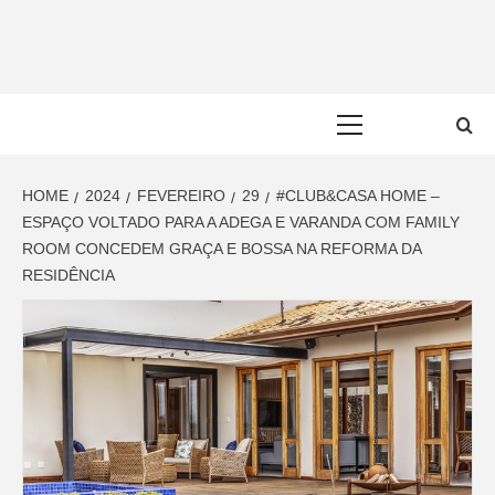
Skip
to
content
Primary
Menu
HOME
2024
FEVEREIRO
29
#CLUB&CASA HOME –
ESPAÇO VOLTADO PARA A ADEGA E VARANDA COM FAMILY
ROOM CONCEDEM GRAÇA E BOSSA NA REFORMA DA
RESIDÊNCIA