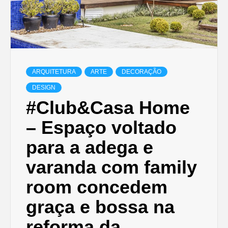
ARQUITETURA
ARTE
DECORAÇÃO
DESIGN
#Club&Casa Home
– Espaço voltado
para a adega e
varanda com family
room concedem
graça e bossa na
reforma da