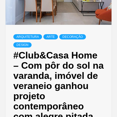
ARQUITETURA
ARTE
DECORAÇÃO
DESIGN
#Club&Casa Home
– Com pôr do sol na
varanda, imóvel de
veraneio ganhou
projeto
contemporâneo
com alegre pitada