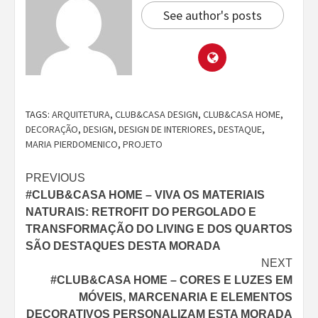
See author's posts
TAGS:
ARQUITETURA
,
CLUB&CASA DESIGN
,
CLUB&CASA HOME
,
DECORAÇÃO
,
DESIGN
,
DESIGN DE INTERIORES
,
DESTAQUE
,
MARIA PIERDOMENICO
,
PROJETO
Continue
PREVIOUS
#CLUB&CASA HOME – VIVA OS MATERIAIS
Reading
NATURAIS: RETROFIT DO PERGOLADO E
TRANSFORMAÇÃO DO LIVING E DOS QUARTOS
SÃO DESTAQUES DESTA MORADA
NEXT
#CLUB&CASA HOME – CORES E LUZES EM
MÓVEIS, MARCENARIA E ELEMENTOS
DECORATIVOS PERSONALIZAM ESTA MORADA