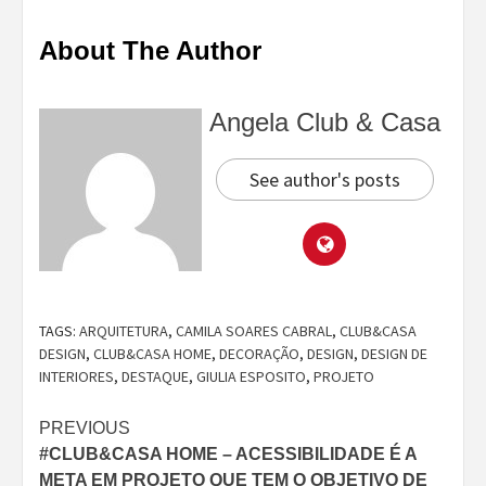
About The Author
Angela Club & Casa
See author's posts
TAGS:
ARQUITETURA
,
CAMILA SOARES CABRAL
,
CLUB&CASA
DESIGN
,
CLUB&CASA HOME
,
DECORAÇÃO
,
DESIGN
,
DESIGN DE
INTERIORES
,
DESTAQUE
,
GIULIA ESPOSITO
,
PROJETO
Continue
PREVIOUS
#CLUB&CASA HOME – ACESSIBILIDADE É A
Reading
META EM PROJETO QUE TEM O OBJETIVO DE