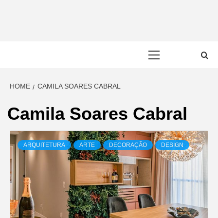
Skip
to
content
Primary
Menu
HOME
CAMILA SOARES CABRAL
Camila Soares Cabral
ARQUITETURA
ARTE
DECORAÇÃO
DESIGN