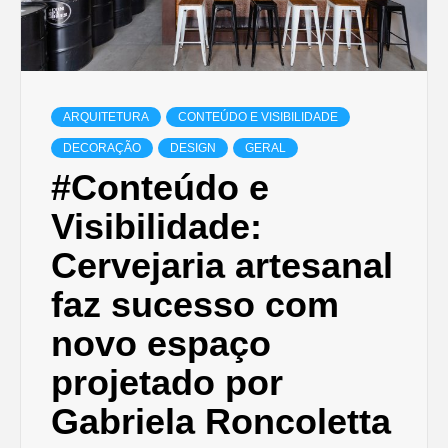
ARQUITETURA
CONTEÚDO E VISIBILIDADE
DECORAÇÃO
DESIGN
GERAL
#Conteúdo e
Visibilidade:
Cervejaria artesanal
faz sucesso com
novo espaço
projetado por
Gabriela Roncoletta