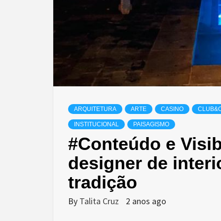
ARQUITETURA
ARTE
CASINO
CLUB&
INSTITUCIONAL
PAISAGISMO
#Conteúdo e Visibi
designer de inte
tradição
By
Talita Cruz
2 anos ago