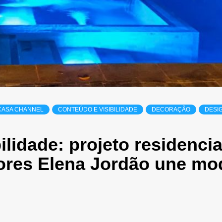
CASA CHANNEL
CONTEÚDO E VISIBILIDADE
DECORAÇÃO
DESI
lidade: projeto residencia
riores Elena Jordão une m