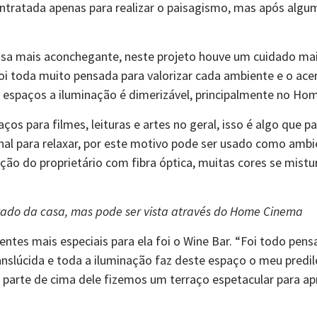
ntratada apenas para realizar o paisagismo, mas após algum
sa mais aconchegante, neste projeto houve um cuidado mai
i toda muito pensada para valorizar cada ambiente e o acer
espaços a iluminação é dimerizável, principalmente no Hom
ços para filmes, leituras e artes no geral, isso é algo que pa
 para relaxar, por este motivo pode ser usado como ambien
ação do proprietário com fibra óptica, muitas cores se mist
vado da casa, mas pode ser vista através do Home Cinema
ntes mais especiais para ela foi o Wine Bar. “Foi todo pen
translúcida e toda a iluminação faz deste espaço o meu pred
 parte de cima dele fizemos um terraço espetacular para apre