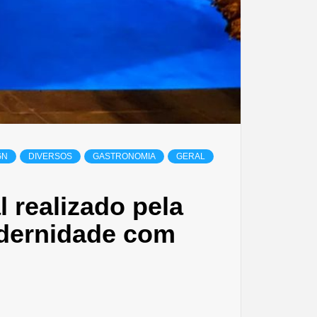
GN
DIVERSOS
GASTRONOMIA
GERAL
l realizado pela
odernidade com