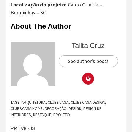
Localização do projeto:
Canto Grande –
Bombinhas – SC
About The Author
Talita Cruz
See author's posts
TAGS:
ARQUITETURA
,
CLUB&CASA
,
CLUB&CASA DESIGN
,
CLUB&CASA HOME
,
DECORAÇÃO
,
DESIGN
,
DESIGN DE
INTERIORES
,
DESTAQUE
,
PROJETO
Continue
PREVIOUS