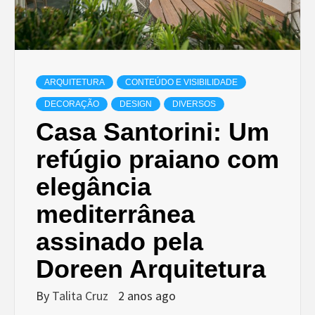
ARQUITETURA
CONTEÚDO E VISIBILIDADE
DECORAÇÃO
DESIGN
DIVERSOS
Casa Santorini: Um
refúgio praiano com
elegância
mediterrânea
assinado pela
Doreen Arquitetura
By
Talita Cruz
2 anos ago