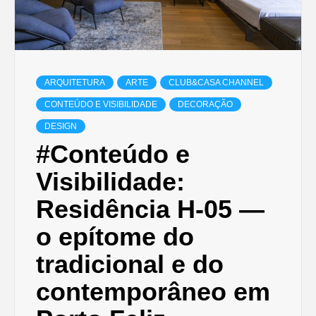
ARQUITETURA
ARTE
CLUB&CASA CHANNEL
CONTEÚDO E VISIBILIDADE
DECORAÇÃO
DESIGN
#Conteúdo e
Visibilidade:
Residência H-05 —
o epítome do
tradicional e do
contemporâneo em