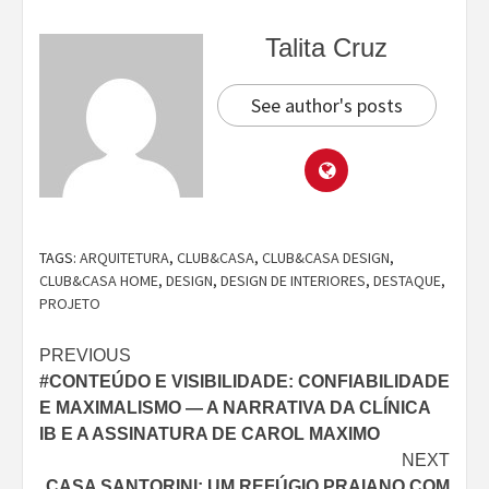
Talita Cruz
See author's posts
TAGS:
ARQUITETURA
,
CLUB&CASA
,
CLUB&CASA DESIGN
,
CLUB&CASA HOME
,
DESIGN
,
DESIGN DE INTERIORES
,
DESTAQUE
,
PROJETO
Continue
PREVIOUS
#CONTEÚDO E VISIBILIDADE: CONFIABILIDADE
Reading
E MAXIMALISMO — A NARRATIVA DA CLÍNICA
IB E A ASSINATURA DE CAROL MAXIMO
NEXT
CASA SANTORINI: UM REFÚGIO PRAIANO COM