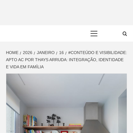
Skip
to
content
Primary
Menu
HOME
2026
JANEIRO
16
#CONTEÚDO E VISIBILIDADE:
APTO AC POR THAYS ARRUDA: INTEGRAÇÃO, IDENTIDADE
E VIDA EM FAMÍLIA