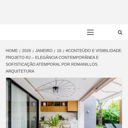
Skip
to
content
Primary
Menu
HOME
2026
JANEIRO
16
#CONTEÚDO E VISIBILIDADE:
PROJETO RJ – ELEGÂNCIA CONTEMPORÂNEA E
SOFISTICAÇÃO ATEMPORAL POR ROMANILLOS
ARQUITETURA