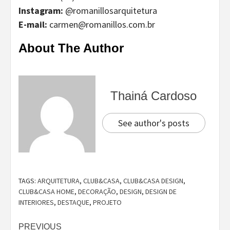
Instagram:
@romanillosarquitetura
E-mail:
carmen@romanillos.com.br
About The Author
Thainá Cardoso
See author's posts
TAGS:
ARQUITETURA
,
CLUB&CASA
,
CLUB&CASA DESIGN
,
CLUB&CASA HOME
,
DECORAÇÃO
,
DESIGN
,
DESIGN DE
INTERIORES
,
DESTAQUE
,
PROJETO
Continue
PREVIOUS