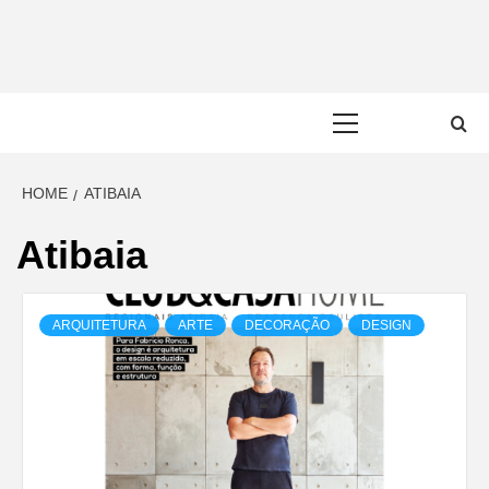
Skip
to
content
Primary
Menu
HOME
ATIBAIA
Atibaia
ARQUITETURA
ARTE
DECORAÇÃO
DESIGN