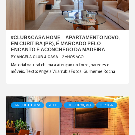
#CLUB&CASA HOME – APARTAMENTO NOVO,
EM CURITIBA (PR), É MARCADO PELO
ENCANTO E ACONCHEGO DA MADEIRA
BY
ANGELA CLUB & CASA
2 ANOS AGO
Material natural chama a atenção no forro, paredes e
móveis. Texto: Angela VillarrubiaFotos: Guilherme Rocha
ARQUITETURA
ARTE
DECORAÇÃO
DESIGN