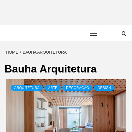
Skip
to
content
Primary
Menu
HOME
BAUHA ARQUITETURA
Bauha Arquitetura
ARQUITETURA
ARTE
DECORAÇÃO
DESIGN