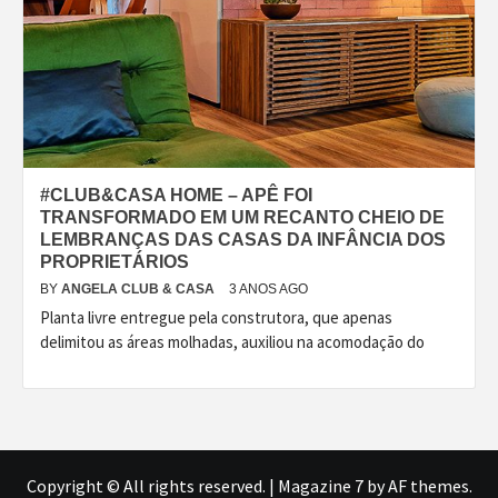
#CLUB&CASA HOME – APÊ FOI
TRANSFORMADO EM UM RECANTO CHEIO DE
LEMBRANÇAS DAS CASAS DA INFÂNCIA DOS
PROPRIETÁRIOS
BY
ANGELA CLUB & CASA
3 ANOS AGO
Planta livre entregue pela construtora, que apenas
delimitou as áreas molhadas, auxiliou na acomodação do
Copyright © All rights reserved.
|
Magazine 7
by AF themes.