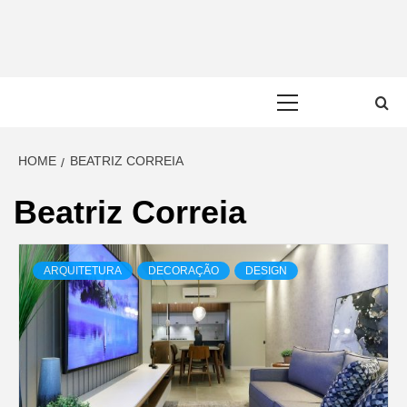
Skip
to
content
Primary
Menu
HOME
BEATRIZ CORREIA
Beatriz Correia
ARQUITETURA
DECORAÇÃO
DESIGN